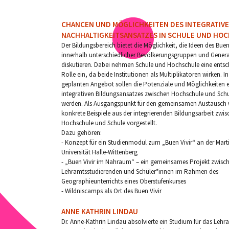
CHANCEN UND MÖGLICHKEITEN DES INTEGRATIV
NACHHALTIGKEITSANSATZES IN SCHULE UND HO
Der Bildungsbereich bietet die Möglichkeit, die Ideen des Buen
innerhalb unterschiedlicher Bevölkerungsgruppen und Gener
diskutieren. Dabei nehmen Schule und Hochschule eine ents
Rolle ein, da beide Institutionen als Multiplikatoren wirken. I
geplanten Angebot sollen die Potenziale und Möglichkeiten e
integrativen Bildungsansatzes zwischen Hochschule und Schul
werden. Als Ausgangspunkt für den gemeinsamen Austausch
konkrete Beispiele aus der integrierenden Bildungsarbeit zwi
Hochschule und Schule vorgestellt.
Dazu gehören:
- Konzept für ein Studienmodul zum „Buen Vivir“ an der Mart
Universität Halle-Wittenberg
- „Buen Vivir im Nahraum“ – ein gemeinsames Projekt zwisc
Lehramtsstudierenden und Schüler*innen im Rahmen des
Geographieunterrichts eines Oberstufenkurses
- Wildniscamps als Ort des Buen Vivir
ANNE KATHRIN LINDAU
Dr. Anne-Kathrin Lindau absolvierte ein Studium für das Lehr