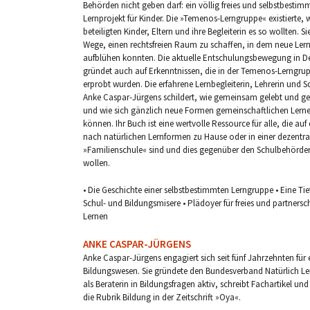
Behörden nicht geben darf: ein völlig freies und selbstbestim
Lernprojekt für Kinder. Die »Temenos-Lerngruppe« existierte, w
beteiligten Kinder, Eltern und ihre Begleiterin es so wollten. S
Wege, einen rechtsfreien Raum zu schaffen, in dem neue Ler
aufblühen konnten. Die aktuelle Entschulungsbewegung in D
gründet auch auf Erkenntnissen, die in der Temenos-Lerngru
erprobt wurden. Die erfahrene Lernbegleiterin, Lehrerin und Sc
Anke Caspar-Jürgens schildert, wie gemeinsam gelebt und ge
und wie sich gänzlich neue Formen gemeinschaftlichen Lerne
können. Ihr Buch ist eine wertvolle Ressource für alle, die auf
nach natürlichen Lernformen zu Hause oder in einer dezentra
»Familienschule« sind und dies gegenüber den Schulbehörde
wollen.
• Die Geschichte einer selbstbestimmten Lerngruppe • Eine Tief
Schul- und Bildungsmisere • Plädoyer für freies und partnersc
Lernen
ANKE CASPAR-JÜRGENS
Anke Caspar-Jürgens engagiert sich seit fünf Jahrzehnten für e
Bildungswesen. Sie gründete den Bundesverband Natürlich Lerne
als Beraterin in Bildungsfragen aktiv, schreibt Fachartikel un
die Rubrik Bildung in der Zeitschrift »Oya«.