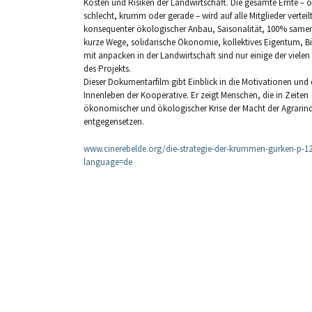
Kosten und Risiken der Landwirtschaft. Die gesamte Ernte – 
schlecht, krumm oder gerade – wird auf alle Mitglieder verteilt
konsequenter ökologischer Anbau, Saisonalität, 100% samen
kurze Wege, solidarische Ökonomie, kollektives Eigentum, B
mit anpacken in der Landwirtschaft sind nur einige der viele
des Projekts.
Dieser Dokumentarfilm gibt Einblick in die Motivationen und
Innenleben der Kooperative. Er zeigt Menschen, die in Zeiten
ökonomischer und ökologischer Krise der Macht der Agrarind
entgegensetzen.
www.cinerebelde.org/die-strategie-der-krummen-gurken-p-1
language=de